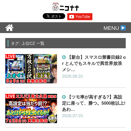
MENU
タグ: 上位CZ 一覧
【新台】スマスロ禁書目録2 o
r とんでもスキルで異世界放浪
メシ…
2026.08.01
【ツモ率が高すぎる?】高設
定に座って、勝つ。5000枚以上!
あわ…
2026.07.01