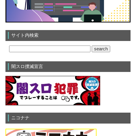
サイト内検索
闇スロ撲滅宣言
ニコナナ