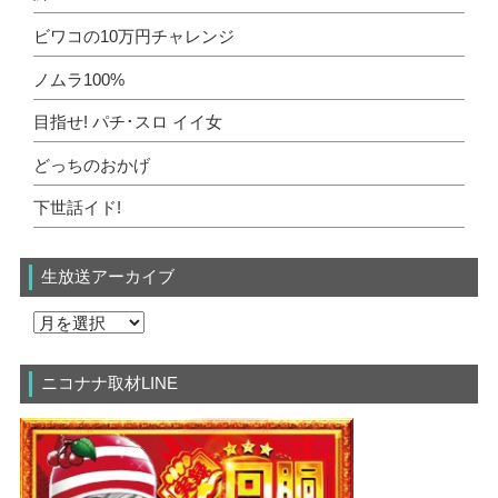
ビワコの10万円チャレンジ
ノムラ100%
目指せ! パチ･スロ イイ女
どっちのおかげ
下世話イド!
生放送アーカイブ
ニコナナ取材LINE