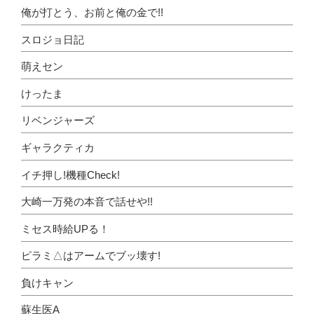
俺が打とう、お前と俺の金で!!
スロジョ日記
萌えセン
けったま
リベンジャーズ
ギャラクティカ
イチ押し!機種Check!
大崎一万発の本音で話せや!!
ミセス時給UPる！
ピラミ△はアームでブッ壊す!
負けキャン
蘇生医A