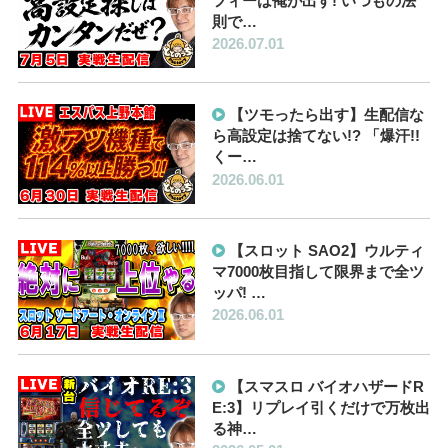
フィーは俺が出す! いつもの法
則で…
2026.07.01
【ツモったら出す】生配信な
ら高設定は捨てない!? 「爆汗!!
くー…
2026.06.01
【スロット SAO2】ウルティ
マ7000枚目指して限界まで全ツ
ッパ! …
2026.06.01
【スマスロ バイオハザードR
E:3】リプレイ引くだけで万枚出
る神…