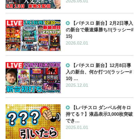
2026.05.01
【パチスロ 新台】2月2日導入
の新台で最速爆勝ち!!(ラッシー#
15)
2026.02.01
【パチスロ 新台】12月8日導
入の新台、何か打つ!(ラッシー#
10) …
2025.12.01
【Lパチスロ ダンベル何キロ
持てる？】液晶表示3,000枚突破
でき…
2025.01.01