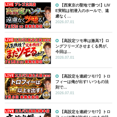
【西東京の聖地で勝つ!】LIV
E実戦は初潜入のホールで、遠
慮なく…
2026.07.01
【高設定ツモ率は激高?】ロ
ングフリーズさせまくる男が、
今回は…
2026.07.01
【高設定を連続ツモ!?】トロ
フィーは俺が出す! いつもの法
則で…
2026.07.01
【高設定を連続ツモ!?】トロ