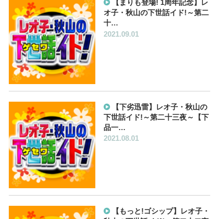
【まりも登場! 1周年記念】レ
オ子・秋山の下世話イド!～第二
十…
2021.09.01
【下劣迅雷】レオ子・秋山の
下世話イド!～第二十三夜～【下
品一…
2021.08.01
【もっと!ゴシップ】レオ子・