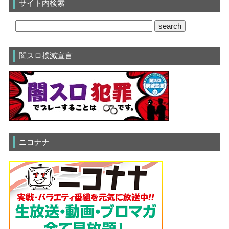
サイト内検索
闇スロ撲滅宣言
ニコナナ