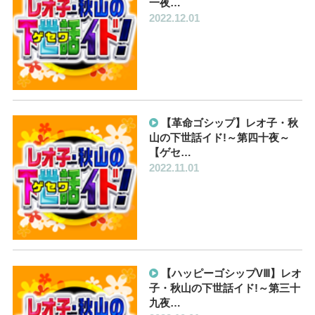
一夜…
2022.12.01
【革命ゴシップ】レオ子・秋
山の下世話イド!～第四十夜～
【ゲセ…
2022.11.01
【ハッピーゴシップVⅢ】レオ
子・秋山の下世話イド!～第三十
九夜…