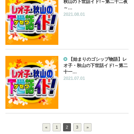
秋山の下世話イド!～第二十二夜
～…
2021.08.01
【始まりのゴシップ物語】レ
オ子・秋山の下世話イド!～第二
十一…
2021.07.01
«
1
2
3
»