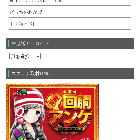
目指せ! パチ･スロ イイ女
どっちのおかげ
下世話イド!
生放送アーカイブ
ニコナナ取材LINE