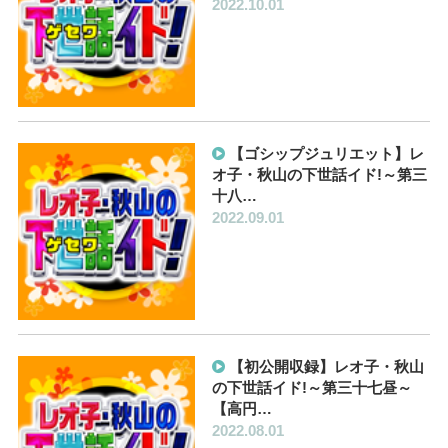
2022.10.01
【ゴシップジュリエット】レ
オ子・秋山の下世話イド!～第三
十八…
2022.09.01
【初公開収録】レオ子・秋山
の下世話イド!～第三十七昼～
【高円…
2022.08.01