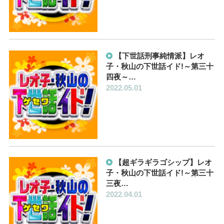
【下世話刑事純情派】レオ
子・秋山の下世話イド!～第三十
四夜～…
2022.05.01
【超ギラギラゴシップ】レオ
子・秋山の下世話イド!～第三十
三夜…
2022.04.01