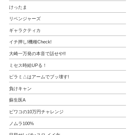
けったま
リベンジャーズ
ギャラクティカ
イチ押し!機種Check!
大崎一万発の本音で話せや!!
ミセス時給UPる！
ピラミ△はアームでブッ壊す!
負けキャン
蘇生医A
ビワコの10万円チャレンジ
ノムラ100%