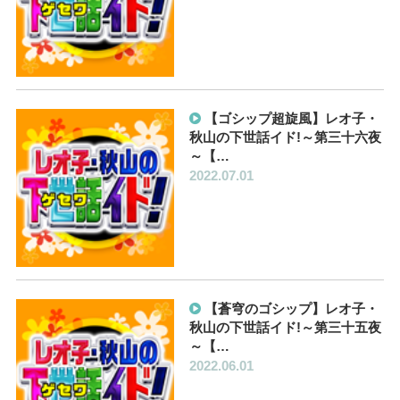
【ゴシップ超旋風】レオ子・
秋山の下世話イド!～第三十六夜
～【…
2022.07.01
【蒼穹のゴシップ】レオ子・
秋山の下世話イド!～第三十五夜
～【…
2022.06.01