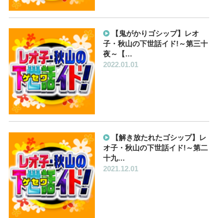
【鬼がかりゴシップ】レオ
子・秋山の下世話イド!～第三十
夜～【…
2022.01.01
【解き放たれたゴシップ】レ
オ子・秋山の下世話イド!～第二
十九…
2021.12.01