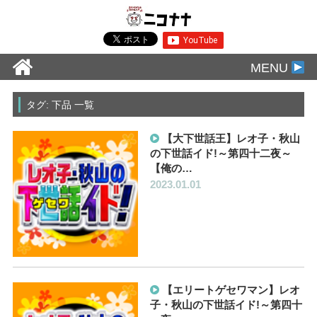
MENU
タグ: 下品 一覧
【大下世話王】レオ子・秋山
の下世話イド!～第四十二夜～
【俺の…
2023.01.01
【エリートゲセワマン】レオ
子・秋山の下世話イド!～第四十