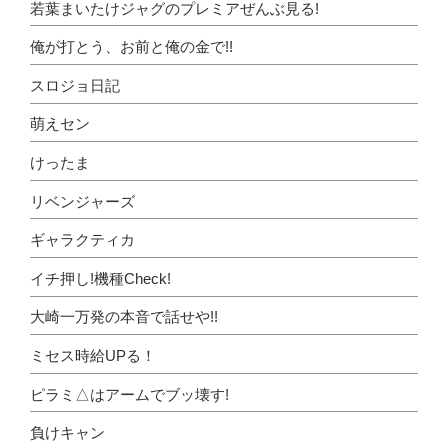
若葉まいたけジャグのプレミアぜんぶ見る!
俺が打とう、お前と俺の金で!!
スロジョ日記
萌えセン
けったま
リベンジャーズ
ギャラクティカ
イチ押し!機種Check!
大崎一万発の本音で話せや!!
ミセス時給UPる！
ピラミ△はアームでブッ壊す!
負けキャン