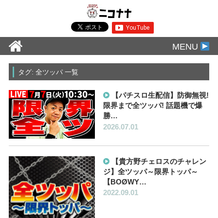
MENU
タグ: 全ツッパ 一覧
【パチスロ生配信】防御無視!
限界まで全ツッパ! 話題機で爆
勝…
2026.07.01
【貴方野チェロスのチャレン
ジ】全ツッパ～限界トッパ～
【BOØWY…
2022.09.01