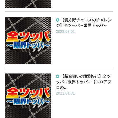
【貴方野チェロスのチャレン
ジ】全ツッパ～限界トッパ～
2022.03.01
【新台狙いの変則Ver.】全ツ
ッパ～限界トッパ～【スロアフ
ロの…
2022.01.01