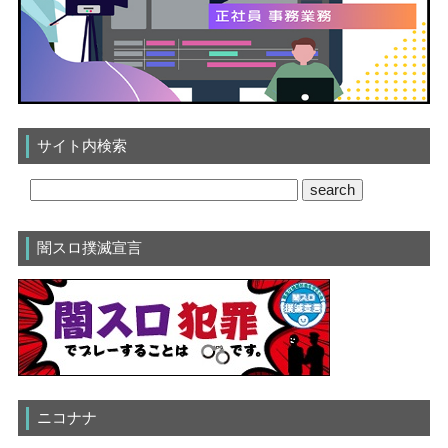
サイト内検索
闇スロ撲滅宣言
ニコナナ