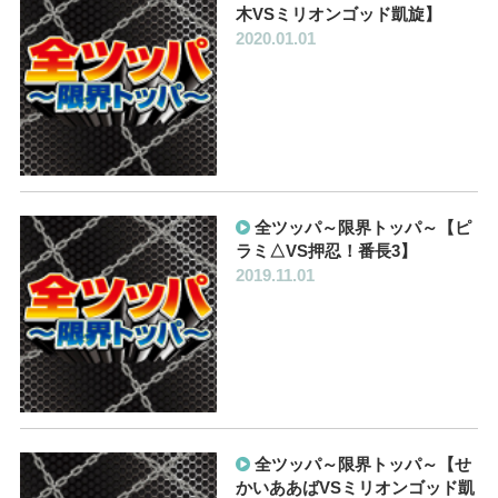
木VSミリオンゴッド凱旋】
2020.01.01
全ツッパ～限界トッパ～【ピ
ラミ△VS押忍！番長3】
2019.11.01
全ツッパ～限界トッパ～【せ
かいああばVSミリオンゴッド凱