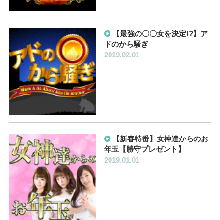
【最強の〇〇女を決定!?】ア
ドのから騒ぎ
2019.02.01
【新春特番】女神達からのお
年玉【勝守プレゼント】
2019.01.01