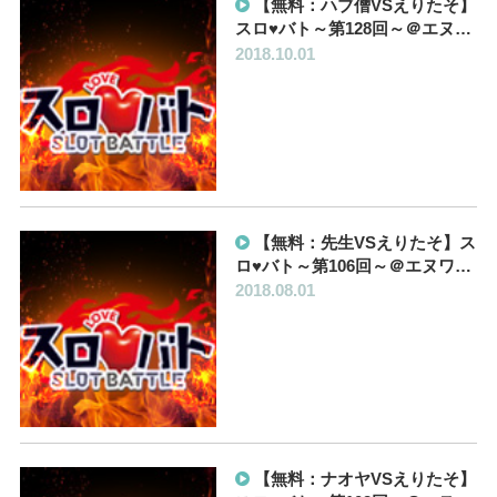
【無料：ハブ僧VSえりたそ】
スロ♥バト～第128回～＠エヌ…
2018.10.01
【無料：先生VSえりたそ】ス
ロ♥バト～第106回～＠エヌワ…
2018.08.01
【無料：ナオヤVSえりたそ】