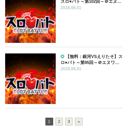
スロ♥バト～第102回～＠エヌ…
2018.08.01
【無料：銀河VSえりたそ】ス
ロ♥バト～第95回～＠エヌワ…
2018.08.01
1
2
3
»