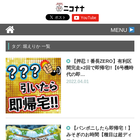
MENU
タグ: 堀えりか 一覧
【押忍！番長ZERO】有利区
間完走×2回で即帰宅!!【6号機時
代の即…
2022.04.01
【パンポニしたら即帰宅！】
みそぎのお時間【種目は超ディ