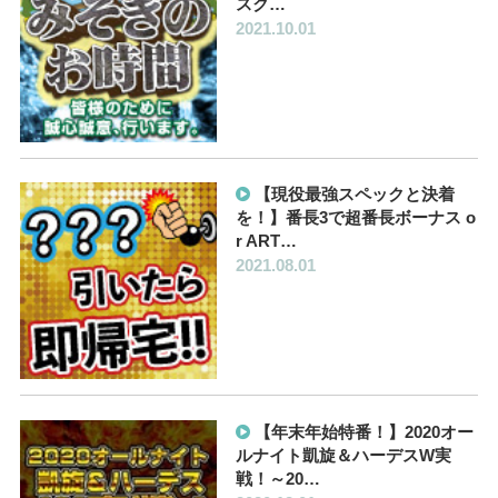
スク…
2021.10.01
【現役最強スペックと決着
を！】番長3で超番長ボーナス o
r ART…
2021.08.01
【年末年始特番！】2020オー
ルナイト凱旋＆ハーデスW実
戦！～20…