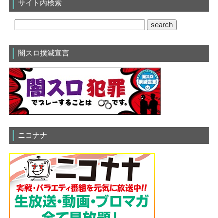
サイト内検索
闇スロ撲滅宣言
ニコナナ