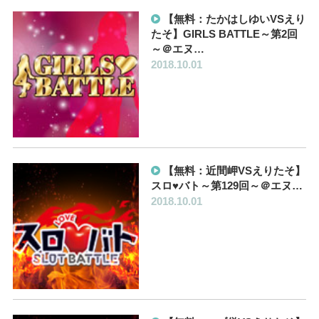
【無料：たかはしゆいVSえり
たそ】GIRLS BATTLE～第2回
～＠エヌ…
2018.10.01
【無料：近間岬VSえりたそ】
スロ♥バト～第129回～＠エヌ…
2018.10.01