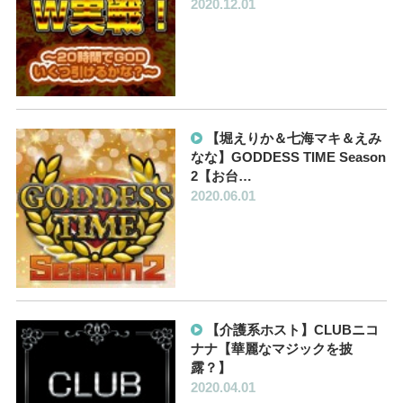
2020.12.01
【堀えりか＆七海マキ＆えみ
なな】GODDESS TIME Season
2【お台…
2020.06.01
【介護系ホスト】CLUBニコ
ナナ【華麗なマジックを披
露？】
2020.04.01