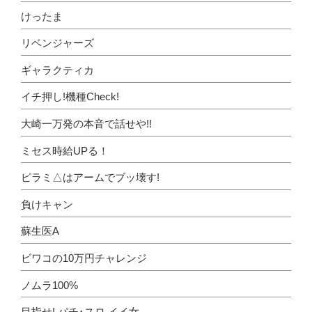
けったま
リベンジャーズ
ギャラクティカ
イチ押し!機種Check!
大崎一万発の本音で話せや!!
ミセス時給UPる！
ピラミ△はアームでブッ壊す!
負けキャン
蘇生医A
ビワコの10万円チャレンジ
ノムラ100%