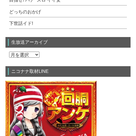
目指せ! パチ･スロ イイ女
どっちのおかげ
下世話イド!
生放送アーカイブ
ニコナナ取材LINE