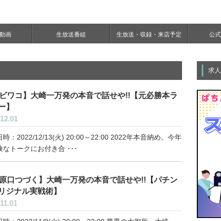
e動画
生放送番組
生放送・収録・来店予定
公式Y
求人
ビワコ】大崎一万発の本音で話せや!!【元必勝本ラ
ー】
12.01
時：2022/12/13(火) 20:00～22:00 2022年本音納め。今年
険なトークにお付き合 ･･･
原口つづく】大崎一万発の本音で話せや!!【パチン
リジナル実戦術】
11.01