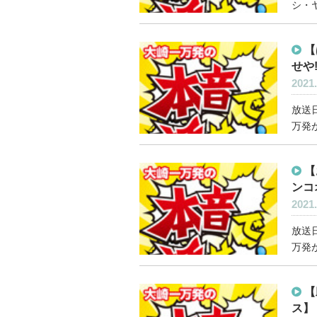
シ・
【
せや!
2021.
放送日
万発が
【
ンコ
2021.
放送日
万発が
【
ス】