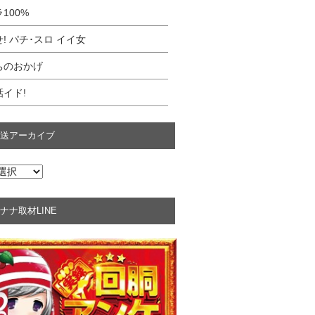
100%
! パチ･スロ イイ女
ちのおかげ
イド!
送アーカイブ
ナナ取材LINE