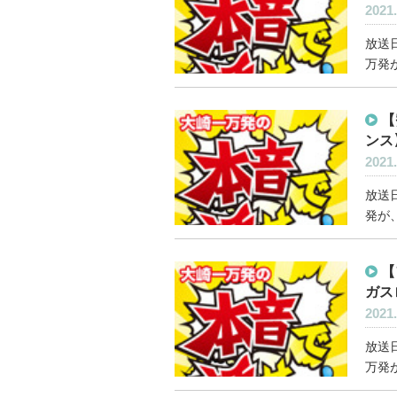
2021.
放送日
万発が
【
ンス
2021.
放送日
発が、
【
ガス
2021.
放送日
万発が