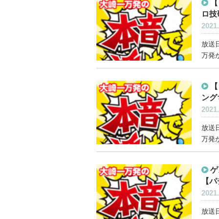
【
ロ技
2021.
放送日
万発が
【
ング
2021.
放送日
万発が
ゲ
【パ
2021.
放送日