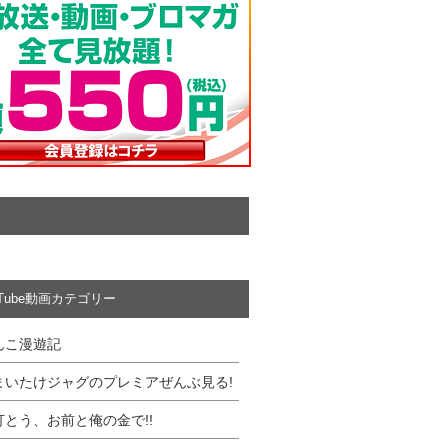
uTube動画カテゴリー
んこ漫遊記
まいたけジャグのプレミアぜんぶ見る!
打とう、お前と俺の金で!!