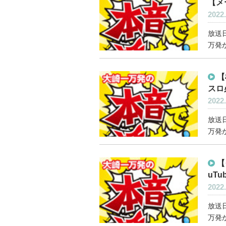
【メ
2022.
放送日
万発が
【
スロ
2022.
放送日
万発が
【
uTu
2022.
放送日
万発が