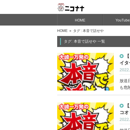
HOME
YouTub
HOME
» タグ : 本音で話せや
タグ: 本音で話せや 一覧
【
イタ
2022.
放送日
も危
【
コオ
2022.