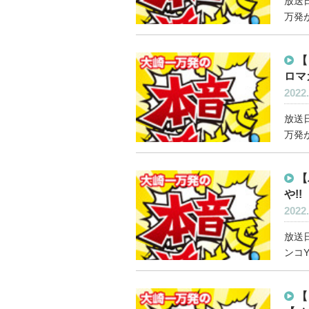
放送日
万発が
【
ロマ
2022.
放送日
万発が
【
や!!
2022.
放送日
ンコY
【