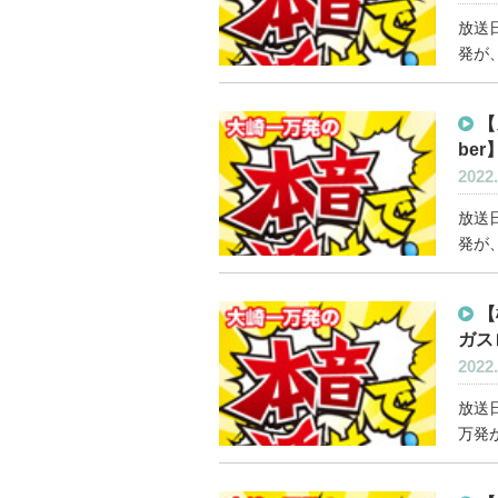
放送日
発が、
【
ber
2022.
放送日
発が、
【
ガス
2022.
放送日
万発が