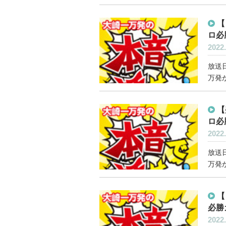
【
ロ必
2022.
放送日
万発が
【
ロ必
2022.
放送日
万発が
【
必勝
2022.