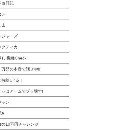
ジョ日記
セン
たま
ンジャーズ
ラクティカ
し!機種Check!
一万発の本音で話せや!!
ス時給UPる！
ミ△はアームでブッ壊す!
キャン
医A
コの10万円チャレンジ