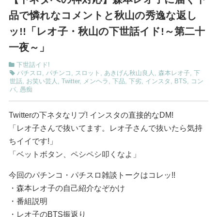
品で憐れなコメントと秋山の秀逸な返し
ッ!!「レオ子・秋山の下世話イド!～第二十
一夜～」
下世話イド!
パチスロ
,
パチンコ
,
スロット
,
あきげん秋山良人
,
森本レオ子
,
下
世話
,
お笑い芸人
,
Twitter
,
メンヘラ
,
下品
,
下劣
,
インスタ
,
BTS
,
コン
パ
,
愚痴
Twitterの下ネタなリプ! インスタの直接的なDM!
「レオ子さんで抜いてます。レオ子さんで抜いたら気持
ちイイです!」
「ベットボタン、ペシペシ叩くなよ」
今回のパチンコ・パチスロ雑談トークはコレッ!!
・森本レオ子の自己紹介なぞかけ
・番組説明
・レオ子のBTS振返り