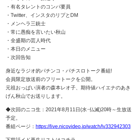
・有名タレントのコンパ要員
・Twitter、インスタのリプとDM
・メンヘラ三銃士
・常に愚痴を言いたい秋山
・全盛期の芸人時代
・本日のメニュー
・次回告知
身近なラジオ的パチンコ・パチスロトーク番組!
会員限定放送前のフリートークを公開。
元祖おっぱい演者の森本レオ子、期待値ハイエナのあき
げん秋山でお送りします。
◆次回のニコ生：2021年8月11日(水･仏滅)20時～生放送
予定。
番組ページ：
https://live.nicovideo.jp/watch/lv332942303
下世話イド再生リストはコチラ