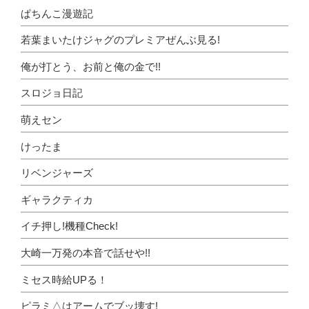
ぱちんこ漫遊記
若葉まいたけジャグのプレミアぜんぶ見る!
俺が打とう、お前と俺の金で!!
スロジョ日記
萌えセン
けったま
リベンジャーズ
ギャラクティカ
イチ押し!機種Check!
大崎一万発の本音で話せや!!
ミセス時給UPる！
ピラミ△はアームでブッ壊す!