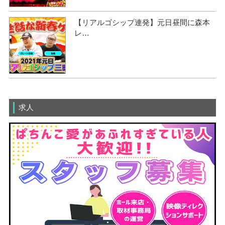
【リアルゴシップ連発】元日昼間に森本
レ…
求人