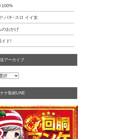
100%
! パチ･スロ イイ女
ちのおかげ
イド!
送アーカイブ
ナナ取材LINE