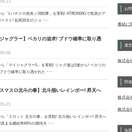
06.13
お問
ら「Lパチスロ炎炎ノ消防隊」を実戦! AT間3000Gで投資がア
ースト! 起死回生のジョ ･･･
番組に
ジャグラー】ペカリの追求! ブドウ確率に取り憑
運営
06.06
株式会
ら「マイジャグラー5」を実戦! ジャグ連は5連から! ペカリの
 ブドウ確率に取り憑かれた ･･･
関連
スマスロ北斗の拳】北斗揃いレインボー! 昇天へ
株式会社
05.23
株式会社
ら「スロット 北斗の拳」を実戦! 北斗揃いレインボー! 昇天へ
高まる継続率89%の期待大 ･･･
加盟