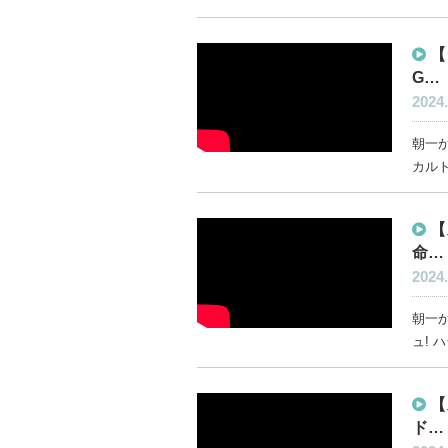
【
G…
2024.
朝一か
カルト
【
命…
2024.
朝一
ュ! 
【
ド…