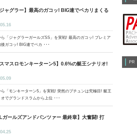
ジャグラー】最高のガコッ! BIG連でペカリまくる
05.16
ら「ジャグラーガールズSS」を実戦! 最高のガコッ! プレミア
後ガコッ! BIG連でペカ ･･･
PR
スマスロモンキーターン5】0.6%の艇王シナリオ!
05.09
ら「モンキーターン5」を実戦! 突然のプチュンは究極目! 艇王
オでグランドスラムから上位 ･･･
Lガールズアンドパンツァー 最終章】大奮闘! 打
04.25