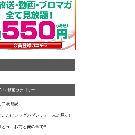
uTube動画カテゴリー
んこ漫遊記
まいたけジャグのプレミアぜんぶ見る!
打とう、お前と俺の金で!!