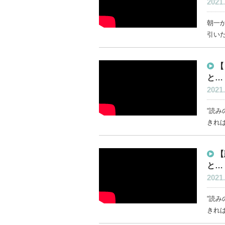
2021.
朝一か
引いた
【
と…
2021.
“読み
きれば
【
と…
2021.
“読み
きれば