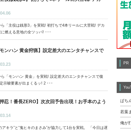
04.06
ら「主役は銭形3」を実戦! 初打ちで4本リールに大苦戦! デカ
に燃える意地の全ツッパ! ･･･
モンハン 黄金狩猟】設定差大のエンタチャンスで
PR
03.23
から「モンハン 黄金」を実戦! 設定差大のエンタチャンスで復
設定示唆要素が出まくるッ! 2 ･･･
Yo
ぱち
押忍！番長ZERO】次次回予告出現！お手本のよう
若葉
03.14
俺が
のアキラ”と“鬼ヒキのまさみ”が協力して1台を実戦。 「今日は遅