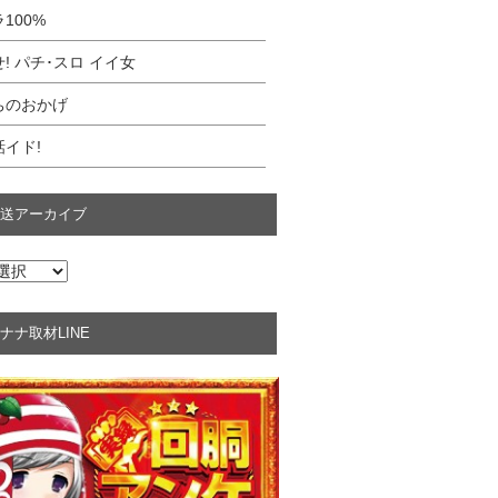
100%
! パチ･スロ イイ女
ちのおかげ
イド!
送アーカイブ
ナナ取材LINE