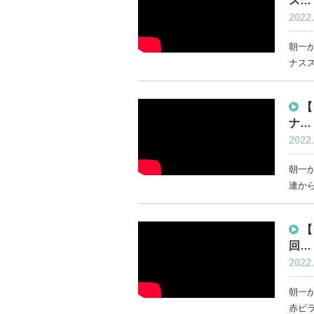
ス…
2022.
朝一
ナスス
【
ナ…
2022.
朝一か
連から
【
回…
2022.
朝一か
赤ピラ