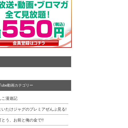
uTube動画カテゴリー
んこ漫遊記
まいたけジャグのプレミアぜんぶ見る!
打とう、お前と俺の金で!!