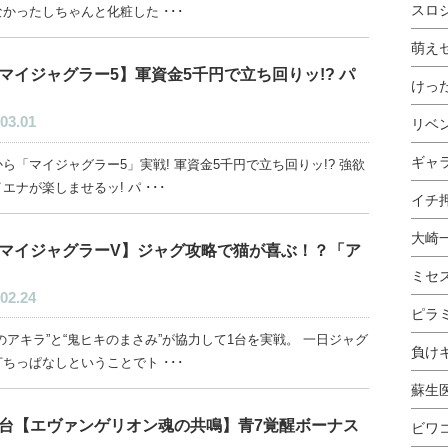
スロ
かったしちゃんと化粧した ･･･
萌え
マイジャグラー5】軍資金5千円で立ち回りッ!? パ
けっ
03.01
リベ
ギャ
ら「マイジャグラー5」実戦! 軍資金5千円で立ち回りッ!? 強欲
エナが楽しませるッ! パ ･･･
イチ押
大崎
マイジャグラーV】ジャグ攻略で猫が喜ぶ！？「ア
ミセ
02.24
ピラ
のアキラ”と“鬼ヒキのまさみ”が協力して1台を実戦。 一日ジャグ
負け
ちっぱなしということでト ･･･
蘇生
台【エヴァンゲリオン魂の共鳴】青7覚醒ボーナス
ビワ