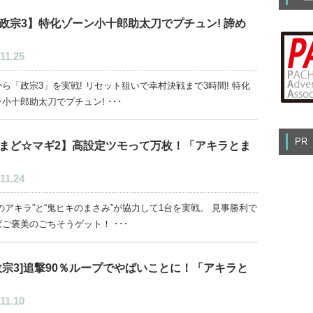
政宗3】特化ゾーン小十郎助太刀でプチュン! 諦め
11.25
ら「政宗3」を実戦! リセット狙いで幸村決戦まで3時間! 特化
小十郎助太刀でプチュン! ･･･
PR
まど☆マギ2】高設定ツモって万枚！「アキラとま
11.24
のアキラ”と“鬼ヒキのまさみ”が協力して1台を実戦。 見事勝利で
ご褒美のごちそうゲット！ ･･･
政宗3]追撃90％ループでやばいことに！「アキラと
11.10