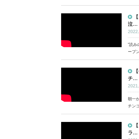
【
泣…
2022.
“読み
ープン
【
チ…
2021.
朝一か
チンコ
【
ラ…