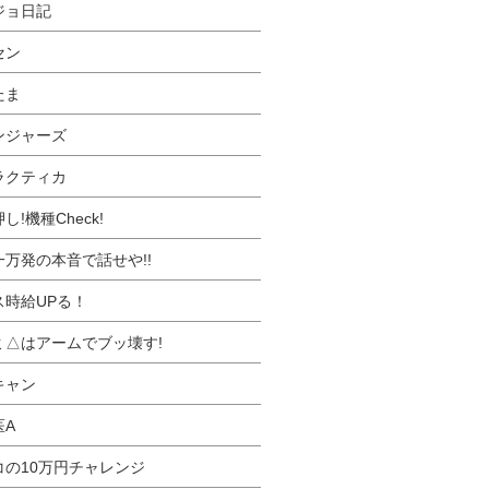
ジョ日記
セン
たま
ンジャーズ
ラクティカ
し!機種Check!
一万発の本音で話せや!!
ス時給UPる！
ミ△はアームでブッ壊す!
キャン
医A
コの10万円チャレンジ