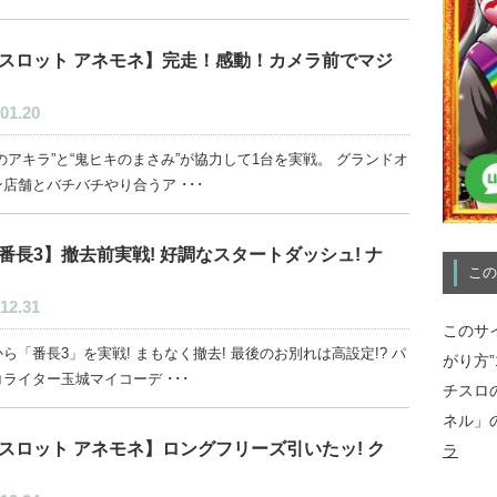
スロット アネモネ】完走！感動！カメラ前でマジ
01.20
のアキラ”と“鬼ヒキのまさみ”が協力して1台を実戦。 グランドオ
店舗とバチバチやり合うア ･･･
番長3】撤去前実戦! 好調なスタートダッシュ! ナ
この
12.31
このサ
ら「番長3」を実戦! まもなく撤去! 最後のお別れは高設定!? パ
がり方
ライター玉城マイコーデ ･･･
チスロ
ネル」
スロット アネモネ】ロングフリーズ引いたッ! ク
ラ