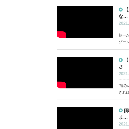
【
な…
2021.
朝一か
ゾーン
【
さ…
2021.
“読み
きれば
[
ま…
2021.