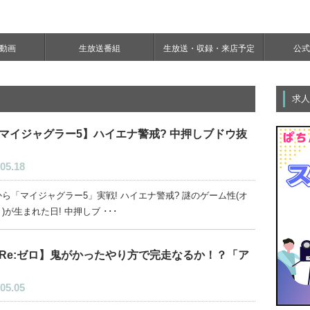
e動画
生放送番組
生放送・収録・来店予定
公式Y
求人
マイジャグラー5】ハイエナ警戒? 中押しブドウ抜
05.18
ら「マイジャグラー5」実戦! ハイエナ警戒? 謎のゲーム性(オ
)が生まれた日! 中押しブ ･･･
Re:ゼロ】鬼がかったやり方で完走なるか！？「ア
05.05