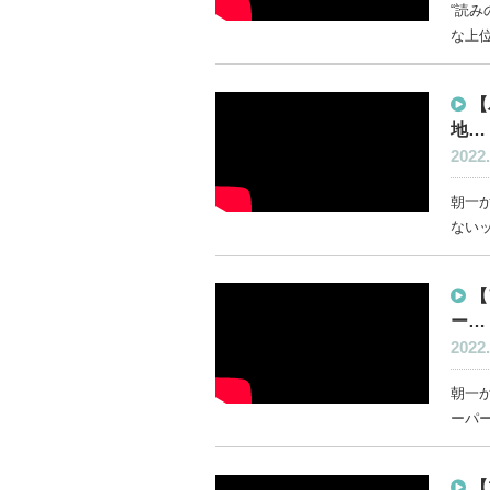
“読み
な上位
【
地…
2022.
朝一か
ないッ
【
ー…
2022.
朝一か
ーパー
【