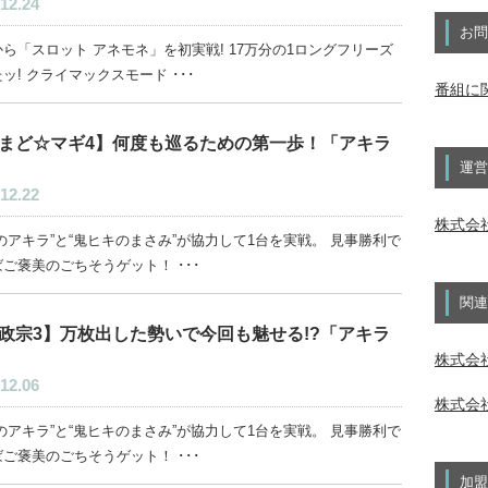
12.24
お問
ら「スロット アネモネ」を初実戦! 17万分の1ロングフリーズ
ッ! クライマックスモード ･･･
番組に
まど☆マギ4】何度も巡るための第一歩！「アキラ
運営
12.22
株式会
のアキラ”と“鬼ヒキのまさみ”が協力して1台を実戦。 見事勝利で
ご褒美のごちそうゲット！ ･･･
関連
政宗3】万枚出した勢いで今回も魅せる!?「アキラ
株式会社
12.06
株式会社
のアキラ”と“鬼ヒキのまさみ”が協力して1台を実戦。 見事勝利で
ご褒美のごちそうゲット！ ･･･
加盟