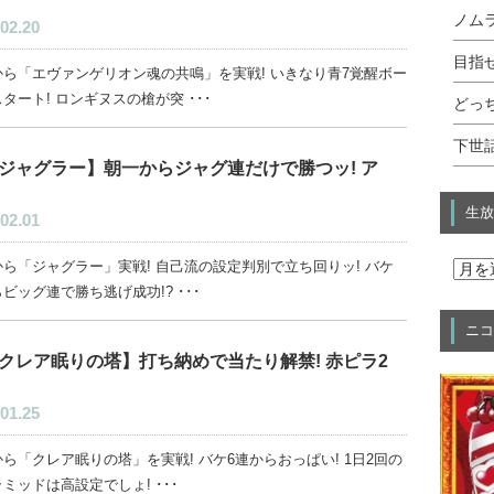
ノムラ
02.20
目指せ
から「エヴァンゲリオン魂の共鳴」を実戦! いきなり青7覚醒ボー
タート! ロンギヌスの槍が突 ･･･
どっ
下世話
ジャグラー】朝一からジャグ連だけで勝つッ! ア
生放
02.01
ら「ジャグラー」実戦! 自己流の設定判別で立ち回りッ! バケ
ビッグ連で勝ち逃げ成功!? ･･･
ニコ
クレア眠りの塔】打ち納めで当たり解禁! 赤ピラ2
01.25
ら「クレア眠りの塔」を実戦! バケ6連からおっぱい! 1日2回の
ミッドは高設定でしょ! ･･･