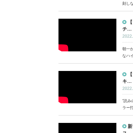
刻しな
【
チ…
2022.
朝一か
なハイ
【
キ…
2022.
“読み
ラー打
新