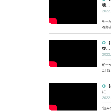
魂…
2022.
朝一か
魂突破
【
復…
2022.
朝一
活! 
【
に…
2022.
“読み