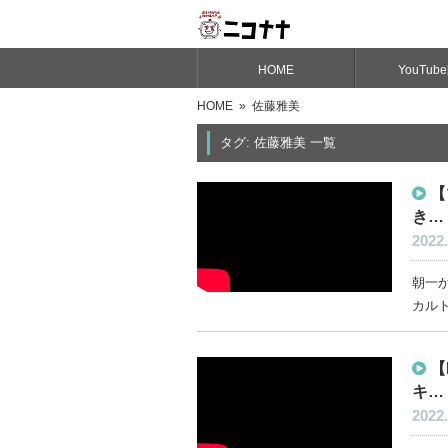
HOME
YouTub
HOME
» 佐藤雅美
タグ: 佐藤雅美 一覧
【
き…
2022.
朝一か
カルト
【
キ…
2022.