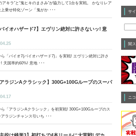
のアキラ”と“鬼ヒキのまさみ”が協力して1台を実戦。 かなりレア
上乗せ特化ゾーン「鬼がか ･･･
サイ
バイオハザード7】エヴリン絶対に許さないッ! 意
04.25
闇ス
ら「バイオ7(バイオハザード7)」を実戦! エヴリン絶対に許さ
! 天国率約60%! 意地 ･･･
アラジンAクラシック】300G+100Gループのスーパ
04.17
ニコ
ら「アラジンAクラシック」を初実戦! 300G+100Gループのス
アラジンチャンス引いち ･･･
主役は銭形3】初打ちで4本リールに大苦戦! デカ